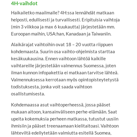
4H-vaihdot
Haikailetko maailmalle? 4H:ssa lennähdät matkaan
helposti, edullisesti ja turvallisesti. Eripituisia vaihtoja
(min 3 viikkoa ja max 6 kuukautta) järjestetään mm.
Euroopan maihin, USA:han, Kanadaan ja Taiwaniin.
Alaikärajat vaihtoihin ovat 18 – 20 vuotta riippuen
kohdemaasta. Suurin osa vaihto-ohjelmista starttaa
kesäkuukausina. Ennen vaihtoon lähtöä kaikille
vaihtareille järjestetään valmennus Suomessa, joten
ilman kunnon infopakettia ei matkaan tarvitse lähteä.
Valmennuksessa kerrotaan myös opintopisteytetystä
todistuksesta, jonka voit saada vaihtoon
osallistumisesta.
Kohdemaassa asut vaihtoperheessä, jossa pääset
mukaan aitoon, kansainväliseen perhe-elämään. Saat
upeita kokemuksia perheen matkassa, tutustut uusiin
ihmisiin ja pääset treenaamaan kielitaitoasi. Vaihtoon
lähteviltä edellytetään valmiutta esitellä Suomea,