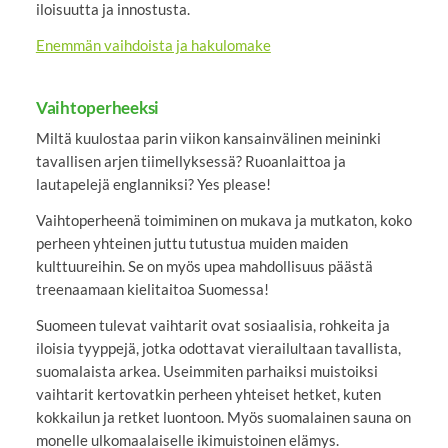
iloisuutta ja innostusta.
Enemmän vaihdoista ja hakulomake
Vaihtoperheeksi
Miltä kuulostaa parin viikon kansainvälinen meininki
tavallisen arjen tiimellyksessä? Ruoanlaittoa ja
lautapelejä englanniksi? Yes please!
Vaihtoperheenä toimiminen on mukava ja mutkaton, koko
perheen yhteinen juttu tutustua muiden maiden
kulttuureihin. Se on myös upea mahdollisuus päästä
treenaamaan kielitaitoa Suomessa!
Suomeen tulevat vaihtarit ovat sosiaalisia, rohkeita ja
iloisia tyyppejä, jotka odottavat vierailultaan tavallista,
suomalaista arkea. Useimmiten parhaiksi muistoiksi
vaihtarit kertovatkin perheen yhteiset hetket, kuten
kokkailun ja retket luontoon. Myös suomalainen sauna on
monelle ulkomaalaiselle ikimuistoinen elämys.